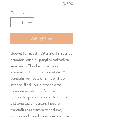
0/500
Cantitate
*
Adaugă în coș
Buchet format din 29 trandafiri rosii de
ecuador, legati cu panglică satinată cu
semnatură Florabella și accesorizat cu
inimă aurie. Buchetul format din 29
trandafiri roșii este un simbol al iubirii
intense, fiind unul dintre cele mai
romantice cadouri, oferit pentru
momente speciale, cum ar fi cereri în
căsătorie sau aniversari. Fiecare
trandafir roșu transmite pasiune,
contribuind la realizarea unei surprize