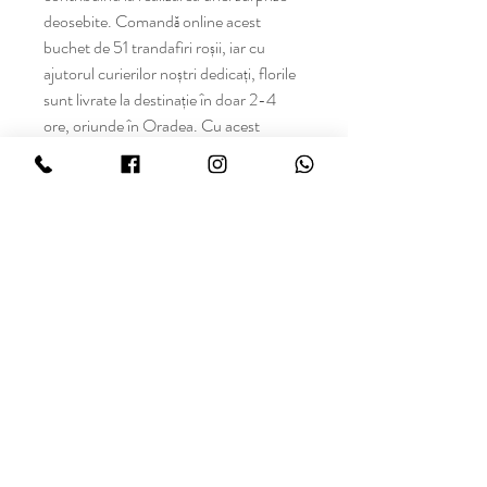
deosebite. Comandă online acest
buchet de 51 trandafiri roșii, iar cu
ajutorul curierilor noștri dedicați, florile
sunt livrate la destinație în doar 2-4
ore, oriunde în Oradea. Cu acest
buchet romantic, vei crea amintiri de
neuitat și vei face inimile să tresară de
fericire. Elegant și plin de dragoste!
Oradea,
Str. Ștefan cel Mare nr.126/A
Beneficii